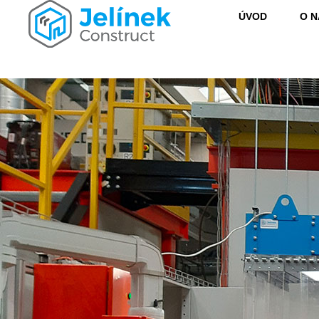
ÚVOD
O N