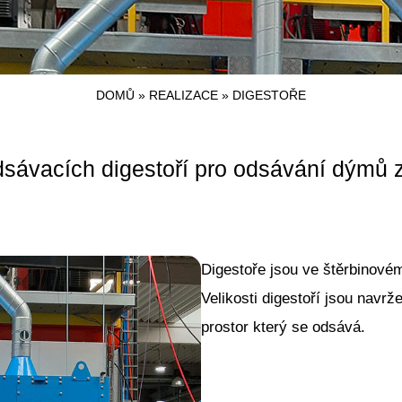
DOMŮ
»
REALIZACE
»
DIGESTOŘE
sávacích digestoří pro odsávání dýmů 
Digestoře jsou ve štěrbinovém
Velikosti digestoří jsou navr
prostor který se odsává.