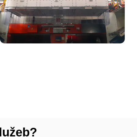
služeb?