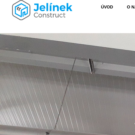
ÚVOD
O N