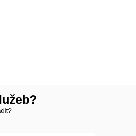
služeb?
dit?