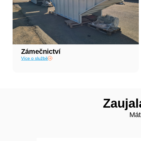
Zámečnictví
Více o službě
Zaujal
Mát